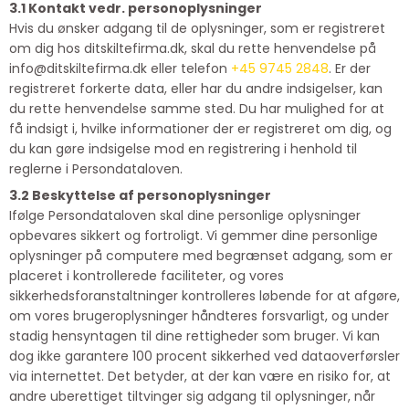
3.1 Kontakt vedr. personoplysninger
Hvis du ønsker adgang til de oplysninger, som er registreret
om dig hos ditskiltefirma.dk, skal du rette henvendelse på
info@ditskiltefirma.dk eller telefon
+45 9745 2848
. Er der
registreret forkerte data, eller har du andre indsigelser, kan
du rette henvendelse samme sted. Du har mulighed for at
få indsigt i, hvilke informationer der er registreret om dig, og
du kan gøre indsigelse mod en registrering i henhold til
reglerne i Persondataloven.
3.2 Beskyttelse af personoplysninger
Ifølge Persondataloven skal dine personlige oplysninger
opbevares sikkert og fortroligt. Vi gemmer dine personlige
oplysninger på computere med begrænset adgang, som er
placeret i kontrollerede faciliteter, og vores
sikkerhedsforanstaltninger kontrolleres løbende for at afgøre,
om vores brugeroplysninger håndteres forsvarligt, og under
stadig hensyntagen til dine rettigheder som bruger. Vi kan
dog ikke garantere 100 procent sikkerhed ved dataoverførsler
via internettet. Det betyder, at der kan være en risiko for, at
andre uberettiget tiltvinger sig adgang til oplysninger, når