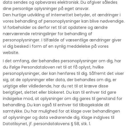
data sendes og opbevares elektronisk. Du afgiver således
dine personlige oplysninger på eget ansvar.
Den hurtige udvikling af internettet betyder, at ændringer i
vores behandling af personoplysninger kan blive nødvendige.
Vi forbeholder os derfor ret til at opdatere og ændre
nærværende retningslinjer for behandling af
personoplysninger. I tilfælde af væsentlige ændringer giver
vi dig besked i form af en synlig meddelelse på vores
website.
I det omfang, der behandles personoplysninger om dig, har
du ifølge Persondataloven ret til at få oplyst, hvilke
personoplysninger, der kan henføres til dig. Såfremt det viser
sig, at de oplysninger eller data, der behandles om dig, er
urigtige eller vildledende, har du ret til at kræve disse
berigtiget, slettet eller blokeret. Du kan til enhver tid gøre
indsigelse mod, at oplysninger om dig gøres til genstand for
behandling. Du kan også til enhver tid tilbagekalde dit
samtykke. Du har mulighed for at klage over behandlingen
af oplysninger og data vedrørende dig. Klage indgives til
Datatilsynet, jf. persondatalovens § 58, stk. 1.