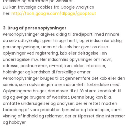
trafikken og adfærden på websitet.
Du kan fravælge cookies fra Google Analytics
her:
http://tools.google.com/dlpage/gaoptout
3. Brug af personoplysninger
Personoplysninger afgives aldrig til tredjepart, med mindre
du selv udtrykkeligt giver tilsagn hertil, og vi indsamler aldrig
personoplysninger, uden at du selv har givet os disse
oplysninger ved registrering, køb eller deltagelse i en
undersøgelse m.v. Her indsamles oplysninger om navn,
adresse, postnummer, e-mail, køn, alder, interesser,
holdninger og kendskab til forskellige emner.
Personoplysninger bruges til at gennemføre det køb eller den
service, som oplysningerne er indsamlet i forbindelse med.
Oplysningerne bruges derudover til at få større kendskab til
dig og øvrige brugere af websitet. Denne brug kan bl.a.
omfatte undersøgelser og analyser, der er rettet mod en
forbedring af vore produkter, tjenester og teknologier, samt
visning af indhold og reklamer, der er tilpasset dine interesser
og hobbyer.