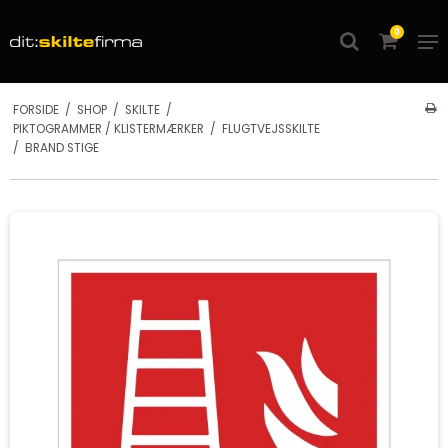
0
FORSIDE
/
SHOP
/
SKILTE
/
PIKTOGRAMMER / KLISTERMÆRKER
/
FLUGTVEJSSKILTE
/
BRAND STIGE