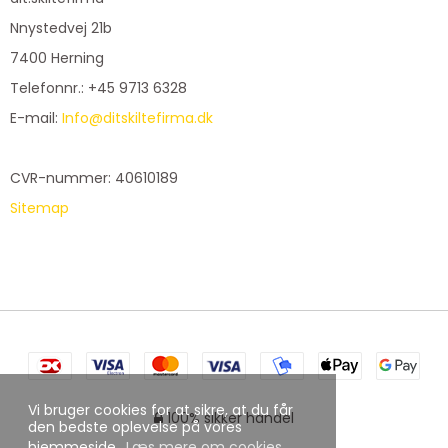
Nnystedvej 21b
7400 Herning
Telefonnr.
:
+45 9713 6328
E-mail
:
Info@ditskiltefirma.dk
CVR-nummer
:
40610189
Sitemap
Vi bruger cookies for at sikre, at du får
100% sikker handel
den bedste oplevelse på vores
hjemmeside.
Læs mere om cookies