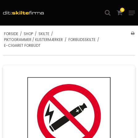
0
FORSIDE
/
SHOP
/
SKILTE
/
PIKTOGRAMMER / KLISTERMÆRKER
/
FORBUDSSKILTE
/
E-CIGARET FORBUDT